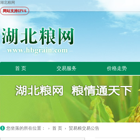
湖北粮网
网站支持IPV6
首 页
交易服务
价格走势
您坐落的所在位置： ›
首 页
›
贸易粮交易公告